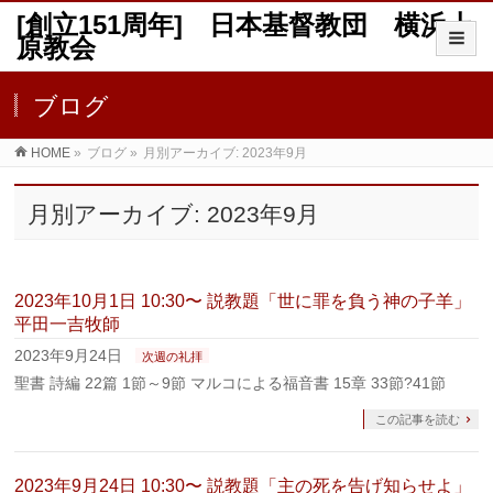
[創立151周年] 日本基督教団 横浜上
原教会
ブログ
HOME
»
ブログ
»
月別アーカイブ: 2023年9月
月別アーカイブ: 2023年9月
2023年10月1日 10:30〜 説教題「世に罪を負う神の子羊」
平田一吉牧師
2023年9月24日
次週の礼拝
聖書 詩編 22篇 1節～9節 マルコによる福音書 15章 33節?41節
この記事を読む
2023年9月24日 10:30〜 説教題「主の死を告げ知らせよ」