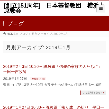
[創立151周年] 日本基督教団 横浜上
原教会
ブログ
HOME
»
ブログ
»
月別アーカイブ: 2019年1月
月別アーカイブ: 2019年1月
2019年2月3日 10:30〜 説教題「信仰の家族の人たちに」
平田一吉牧師
2019年1月27日
次週の礼拝
聖書 ヨブ記 13章 8〜10節 ガラテヤの信徒への手紙 6章 6〜10節
この記事を読む
2019年1月27日 10:30〜 説教題「執り成しの祈り」平田一