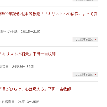
宗教改革500年記念礼拝 説教題「『キリストへの信仰によって義
信徒への手紙 2章15〜21節
この記事を読む
説教題「キリストの召天」平田一吉牧師
福音書 24章36〜52節
この記事を読む
 説教題「目がひらけ、心は燃える」平田一吉牧師
よる福音書 24章13〜35節