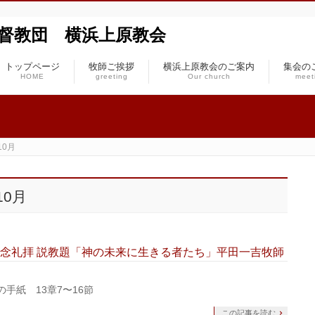
本基督教団 横浜上原教会
トップページ
牧師ご挨拶
横浜上原教会のご案内
集会の
HOME
greeting
Our church
meet
10月
10月
永眠者記念礼拝 説教題「神の未来に生きる者たち」平田一吉牧師
の手紙 13章7〜16節
この記事を読む