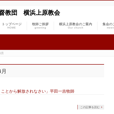
本基督教団 横浜上原教会
トップページ
牧師ご挨拶
横浜上原教会のご案内
集会の
HOME
greeting
Our church
meet
4月
4月
合うことから解放されなさい」平田一吉牧師
この記事を読む