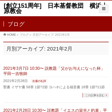
[創立151周年] 日本基督教団 横浜上
原教会
ブログ
HOME
»
ブログ
»
月別アーカイブ: 2021年2月
月別アーカイブ: 2021年2月
2021年3月7日 10:30〜 説教題「父がお与えになった杯」
平田一吉牧師
2021年2月28日
次週の礼拝
聖書 イザヤ書 58章 1節?2節 ヨハネによる福音書 18章 1節?11節
この記事を読む
2021年2月28日 10:30〜 説教題「イエスの栄光と約束」平