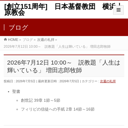
[創立151周年] 日本基督教団 横浜上
原教会
ブログ
HOME
»
ブログ
»
次週の礼拝
»
2026年7月12日 10:00～ 説教題「人生は輝いている」 増田志郎牧師
2026年7月12日 10:00～ 説教題「人生は
輝いている」 増田志郎牧師
投稿日 : 2026年7月5日
最終更新日時 : 2026年7月5日
カテゴリー :
次週の礼拝
聖書
創世記 39章 1節～5節
フィリピの信徒への手紙 2章 14節～16節