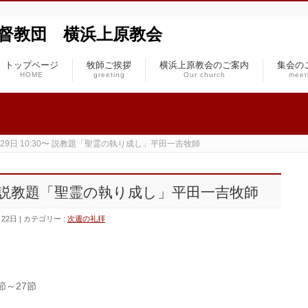
本基督教団 横浜上原教会
トップページ
牧師ご挨拶
横浜上原教会のご案内
集会の
HOME
greeting
Our church
meet
月29日 10:30〜 説教題「聖霊の執り成し」平田一吉牧師
:30〜 説教題「聖霊の執り成し」平田一吉牧師
月22日
カテゴリー :
次週の礼拝
節～27節