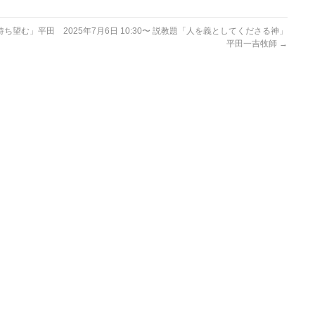
して待ち望む」平田
2025年7月6日 10:30〜 説教題「人を義としてくださる神」
平田一吉牧師
→