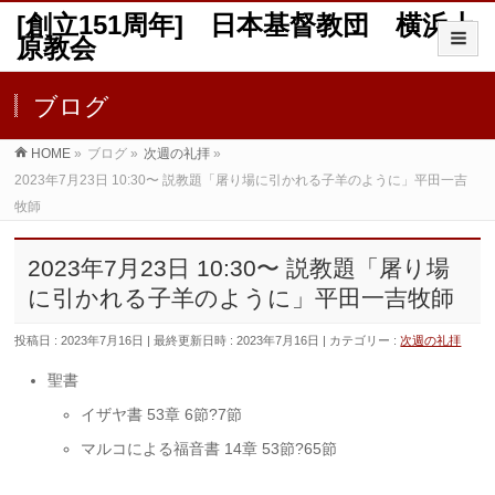
[創立151周年] 日本基督教団 横浜上
原教会
ブログ
HOME
»
ブログ
»
次週の礼拝
»
2023年7月23日 10:30〜 説教題「屠り場に引かれる子羊のように」平田一吉
牧師
2023年7月23日 10:30〜 説教題「屠り場
に引かれる子羊のように」平田一吉牧師
投稿日 : 2023年7月16日
最終更新日時 : 2023年7月16日
カテゴリー :
次週の礼拝
聖書
イザヤ書 53章 6節?7節
マルコによる福音書 14章 53節?65節