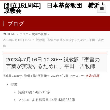
[創立151周年] 日本基督教団 横浜上
原教会
ブログ
HOME
»
ブログ
»
次週の礼拝
»
2023年7月16日 10:30〜 説教題「聖書の言葉が実現するために」平田一吉牧
師
2023年7月16日 10:30〜 説教題「聖書の
言葉が実現するために」平田一吉牧師
投稿日 : 2023年7月9日
最終更新日時 : 2023年7月9日
カテゴリー :
次週の礼拝
聖書
詩編88篇 14節?19節
マルコによる福音書 14章 43節?52節