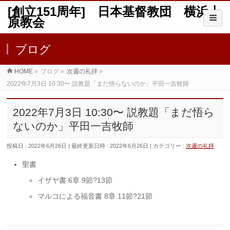
[創立151周年] 日本基督教団 横浜上
原教会
ブログ
HOME
»
ブログ
»
次週の礼拝
»
2022年7月3日 10:30〜 説教題「まだ悟らないのか」平田一吉牧師
2022年7月3日 10:30〜 説教題「まだ悟ら
ないのか」平田一吉牧師
投稿日 : 2022年6月26日
最終更新日時 : 2022年6月26日
カテゴリー :
次週の礼拝
聖書
イザヤ書 6章 9節?13節
マルコによる福音書 8章 11節?21節