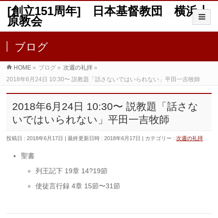
[創立151周年] 日本基督教団 横浜上
原教会
ブログ
HOME
»
ブログ
»
次週の礼拝
»
2018年6月24日 10:30〜 説教題「話さないではいられない」平田一吉牧師
2018年6月24日 10:30〜 説教題「話さな
いではいられない」平田一吉牧師
投稿日 : 2018年6月17日
最終更新日時 : 2018年6月17日
カテゴリー :
次週の礼拝
聖書
列王記下 19章 14?19節
使徒言行録 4章 15節〜31節