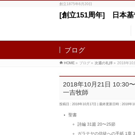
創立1875年6月20日
[創立151周年] 日
ブログ
HOME
»
ブログ
»
次週の礼拝
»
2018年
2018年10月21日 1
一吉牧師
投稿日 : 2018年10月17日
最終更新日時 : 2018年1
聖書
詩編 31篇 20〜25節
ガラテヤの信徒への手紙 1章 