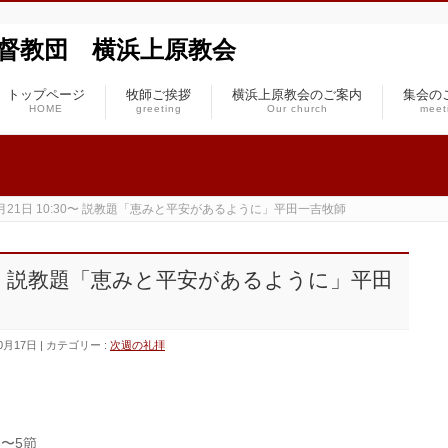
本基督教団 横浜上原教会
トップページ
牧師ご挨拶
横浜上原教会のご案内
集会の
HOME
greeting
Our church
meet
10月21日 10:30〜 説教題「恵みと平安があるように」平田一吉牧師
0:30〜 説教題「恵みと平安があるように」平田
0月17日
カテゴリー :
次週の礼拝
3〜5節