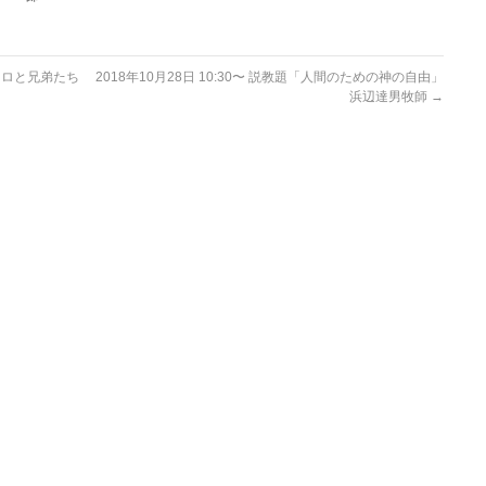
パウロと兄弟たち
2018年10月28日 10:30〜 説教題「人間のための神の自由」
浜辺達男牧師
→