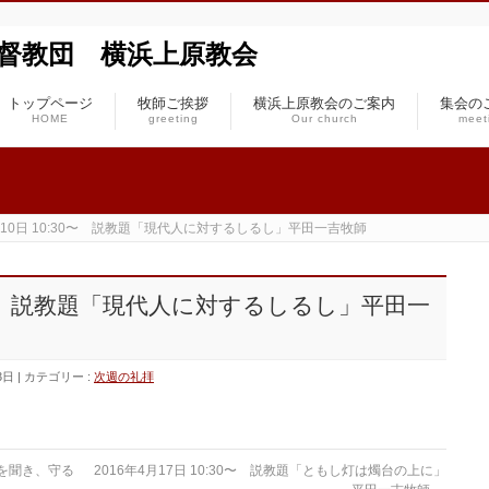
本基督教団 横浜上原教会
トップページ
牧師ご挨拶
横浜上原教会のご案内
集会の
HOME
greeting
Our church
meet
4月10日 10:30〜 説教題「現代人に対するしるし」平田一吉牧師
:30〜 説教題「現代人に対するしるし」平田一
3日
カテゴリー :
次週の礼拝
葉を聞き、守る
2016年4月17日 10:30〜 説教題「ともし灯は燭台の上に」